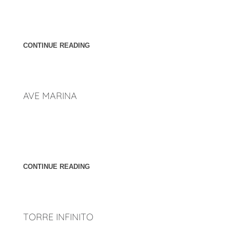
[cl_button btn_title="Atrás" overwrite_style="0"
link="http://penunuriarquitectos.com/2023/02/23/torres/"
css_style="margin-top:35px"]
CONTINUE READING
AVE MARINA
Ubicación: Mazatlan, Sinaloa. México. Año: 2017 [cl_button
btn_title="Atrás" overwrite_style="0"
link="http://penunuriarquitectos.com/2023/02/23/torres/"
css_style="margin-top:35px"]
CONTINUE READING
TORRE INFINITO