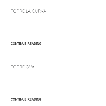
TORRE LA CURVA
Ubicación: Mazatlán, Sinaloa. México. Año: 2021 [cl_button
btn_title="Atrás" overwrite_style="0"
link="http://penunuriarquitectos.com/2023/02/23/torres/"
css_style="margin-top:35px"]
CONTINUE READING
TORRE OVAL
Ubicación: Zapopan, Jalisco. México. Año: 2021 [cl_button
btn_title="Atrás" overwrite_style="0"
link="http://penunuriarquitectos.com/2023/02/23/torres/"
css_style="margin-top:35px"]
CONTINUE READING