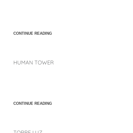
Ubicación: Tijuana, Baja California. México. Año: 2017
[cl_button btn_title="Atrás" overwrite_style="0"
link="http://penunuriarquitectos.com/2023/02/23/torres/"
css_style="margin-top:35px"]
CONTINUE READING
HUMAN TOWER
Ubicación: Cancun, Quintana Roo. México. Año: 2017
[cl_button btn_title="Atrás" overwrite_style="0"
link="http://penunuriarquitectos.com/2023/02/23/torres/"
css_style="margin-top:35px"]
CONTINUE READING
TORRE LUZ