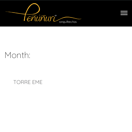
Month:
TORRE EME
Ubicación: Mazatlán, Sinaloa. México. Tipo de proyecto:
Torre de condominios. Año: 2013. La Torre eMe debe su
nombre y forma a la inicial de la ciudad que la alberga,
Mazatlán Sinaloa México, dicha torre cuenta con 15 niveles
que nacen de un sólo cuerpo en su parte baja y se
convierte en dos torres verticales las [...]