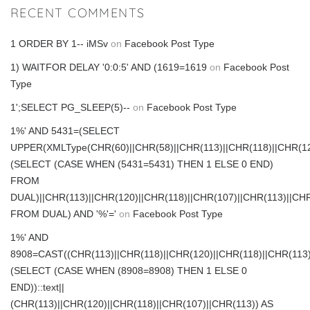
RECENT COMMENTS
1 ORDER BY 1-- iMSv
on
Facebook Post Type
1) WAITFOR DELAY '0:0:5' AND (1619=1619
on
Facebook Post
Type
1';SELECT PG_SLEEP(5)--
on
Facebook Post Type
1%' AND 5431=(SELECT
UPPER(XMLType(CHR(60)||CHR(58)||CHR(113)||CHR(118)||CHR(120
(SELECT (CASE WHEN (5431=5431) THEN 1 ELSE 0 END)
FROM
DUAL)||CHR(113)||CHR(120)||CHR(118)||CHR(107)||CHR(113)||CHR
FROM DUAL) AND '%'='
on
Facebook Post Type
1%' AND
8908=CAST((CHR(113)||CHR(118)||CHR(120)||CHR(118)||CHR(113)
(SELECT (CASE WHEN (8908=8908) THEN 1 ELSE 0
END))::text||
(CHR(113)||CHR(120)||CHR(118)||CHR(107)||CHR(113)) AS