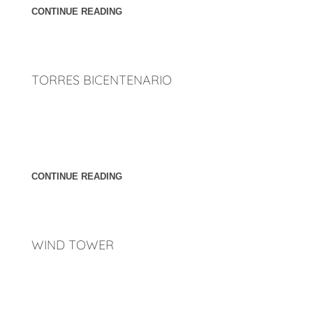
CONTINUE READING
TORRES BICENTENARIO
Ubicación: Ciudad de México. Año: 2008 [cl_button
btn_title="Atrás" overwrite_style="0"
link="http://penunuriarquitectos.com/2023/02/23/torres/"
css_style="margin-top:35px"]
CONTINUE READING
WIND TOWER
Ubicación: Ensenada, Baja California. México. Año: 2017
[cl_button btn_title="Atrás" overwrite_style="0"
link="http://penunuriarquitectos.com/2023/02/23/torres/"