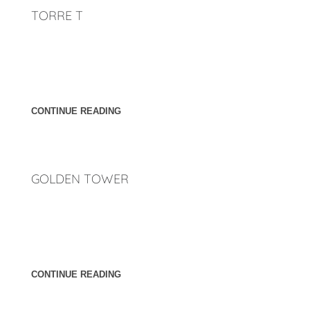
TORRE T
Ubicación: Tijuana, Baja California. México. Año: 2018
[cl_button btn_title="Atrás" overwrite_style="0"
link="http://penunuriarquitectos.com/2023/02/23/torres/"
css_style="margin-top:35px"]
CONTINUE READING
GOLDEN TOWER
Ubicación: Mazatlán, Sinaloa. México. Año: 2020 [cl_button
btn_title="Atrás" overwrite_style="0"
link="http://penunuriarquitectos.com/2023/02/23/torres/"
css_style="margin-top:35px"]
CONTINUE READING