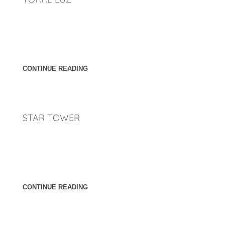
Ubicación: Mazatlán, Sinaloa. México. Año: 2016 [cl_button
btn_title="Atrás" overwrite_style="0"
link="http://penunuriarquitectos.com/2023/02/23/torres/"
css_style="margin-top:35px"]
CONTINUE READING
STAR TOWER
Ubicación: Mazatlán, Sinaloa. México. Año: 2020 [cl_button
btn_title="Atrás" overwrite_style="0"
link="http://penunuriarquitectos.com/2023/02/23/torres/"
css_style="margin-top:35px"]
CONTINUE READING