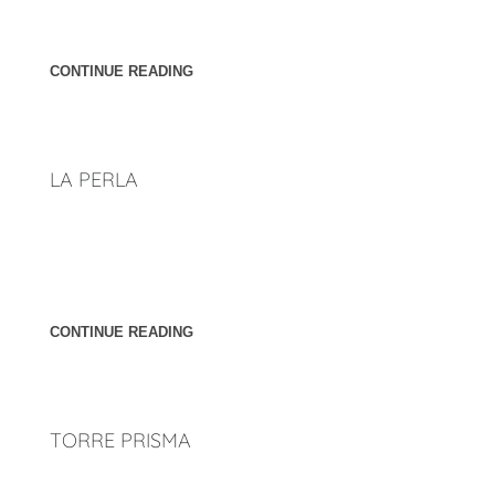
link="http://penunuriarquitectos.com/2023/02/23/torres/"
css_style="margin-top:35px"]
CONTINUE READING
LA PERLA
Ubicación: Mazatlán, Sinaloa. México. Año: 2016 [cl_button
btn_title="Atrás" overwrite_style="0"
link="http://penunuriarquitectos.com/2023/02/23/torres/"
css_style="margin-top:35px"]
CONTINUE READING
TORRE PRISMA
Ubicación: Cancún, Quintana Roo. México. Año: 2017