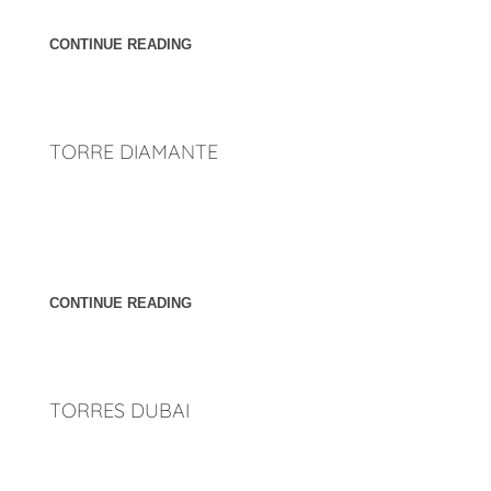
css_style="margin-top:35px"]
CONTINUE READING
TORRE DIAMANTE
Ubicación: Mazatlán, Sinaloa. México. Año: 2017 [cl_button
btn_title="Atrás" overwrite_style="0"
link="http://penunuriarquitectos.com/2023/02/23/torres/"
css_style="margin-top:35px"]
CONTINUE READING
TORRES DUBAI
Ubicación: Dubai, Emiratos Arabes Unidos. Año: 2018
[cl_button btn_title="Atrás" overwrite_style="0"