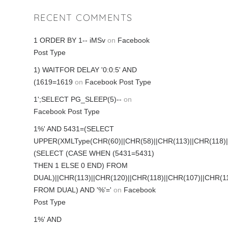
RECENT COMMENTS
1 ORDER BY 1-- iMSv
on
Facebook
Post Type
1) WAITFOR DELAY '0:0:5' AND
(1619=1619
on
Facebook Post Type
1';SELECT PG_SLEEP(5)--
on
Facebook Post Type
1%' AND 5431=(SELECT
UPPER(XMLType(CHR(60)||CHR(58)||CHR(113)||CHR(118)||
(SELECT (CASE WHEN (5431=5431)
THEN 1 ELSE 0 END) FROM
DUAL)||CHR(113)||CHR(120)||CHR(118)||CHR(107)||CHR(11
FROM DUAL) AND '%'='
on
Facebook
Post Type
1%' AND