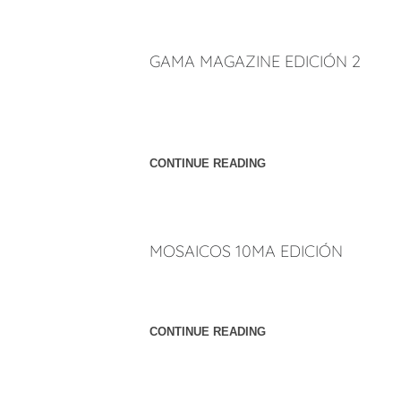
GAMA MAGAZINE EDICIÓN 2
Publicación de un artículo sobre el Arquite
Arquitectos en la segunda edición de Gama M
diseño de modas, fotografía, etcétera. Págin
CONTINUE READING
MOSAICOS 10MA EDICIÓN
Publicación de artículo sobre Peñúñuri Arqui
Arquitectura. Página: Página 18.
CONTINUE READING