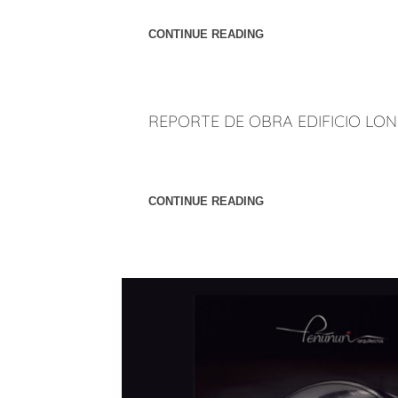
Entrega Anual de los Premios de Negocios, en
CONTINUE READING
REPORTE DE OBRA EDIFICIO LO
Ubicación: Tijuana, Baja California. México.
Peñúñuri Arquitectos sobre el proceso constr
CONTINUE READING