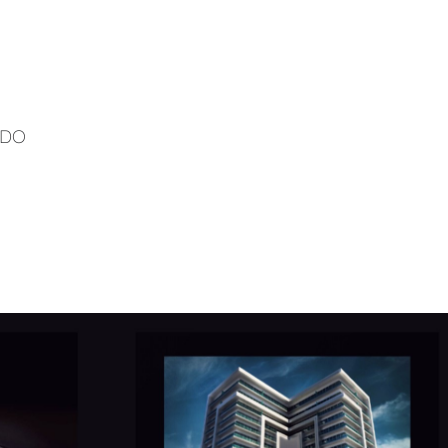
 dicho evento el Arquitecto Jorge Peñúñuri, fundador y presidente [...
NDO
 Tipo de proyecto: Edificio de departamentos Año: 2014. Publicación de
uctivo de Edificio Londo, ubicado en Tijuana, Baja California.