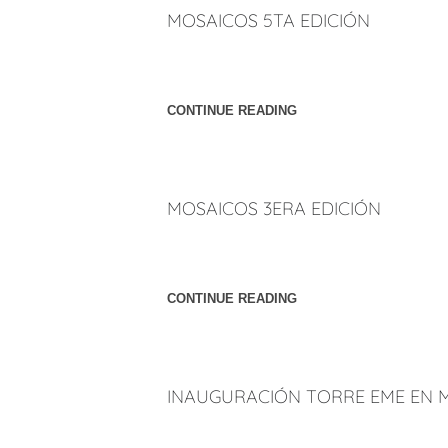
MOSAICOS 5TA EDICIÓN
Publicación de artículo sobre Peñúñuri Arqui
Arquitectura. Página: Página 18.
CONTINUE READING
MOSAICOS 3ERA EDICIÓN
Publicación de artículo sobre Peñúñuri Arqu
Arquitectura. Página: Portada, 28, 29 y 30, 
CONTINUE READING
INAUGURACIÓN TORRE EME EN M
Artículos sobre la inauguración de Torre eM