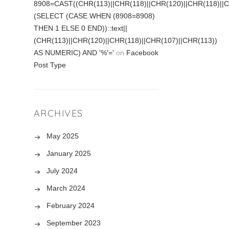
8908=CAST((CHR(113)||CHR(118)||CHR(120)||CHR(118)||C
(SELECT (CASE WHEN (8908=8908)
THEN 1 ELSE 0 END))::text||
(CHR(113)||CHR(120)||CHR(118)||CHR(107)||CHR(113))
AS NUMERIC) AND '%'='
on
Facebook
res,
Post Type
ARCHIVES
May 2025
January 2025
July 2024
March 2024
February 2024
September 2023