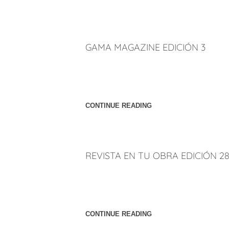
GAMA MAGAZINE EDICIÓN 3
Peñúñuri Arquitectos y sus proyectos Torre
Magazine Mosaicos de aerografía, arquitectur
Páginas: 26 y 27.
CONTINUE READING
REVISTA EN TU OBRA EDICIÓN 2
En Tu Obra, revista de arquitectura y constru
Peñúñuri, Presidente de Peñúñuri Arquitectos
Edición número 28, páginas 42 y 43
CONTINUE READING