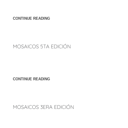
edición de Revista Mosaicos de Interiorismo, Diseño y
Arquitectura. Página: Página 18.
CONTINUE READING
MOSAICOS 5TA EDICIÓN
Publicación de artículo sobre Peñúñuri Arquitectos en 5ta
edición de Revista Mosaicos de Interiorismo, Diseño y
Arquitectura. Página: Página 18.
CONTINUE READING
MOSAICOS 3ERA EDICIÓN
Publicación de artículo sobre Peñúñuri Arquitectos en 3ra
edición de Revista Mosaicos de Interiorismo, Diseño y