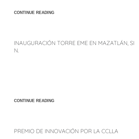
Arquitectura. Página: Portada, 28, 29 y 30, 32 y 33.
CONTINUE READING
INAUGURACIÓN TORRE EME EN MAZATLÁN, SI
N.
Artículos sobre la inauguración de Torre eMe, proyecto de
Peñúñuri Arquitectos llevada a cabo el 2 de Diciembre de
2016 en Mazatlán, Sinaloa. Asistieron al evento que iluminó
la bahía de Mazatlán medios de comunicación, prospectos
e invitados.
CONTINUE READING
PREMIO DE INNOVACIÓN POR LA CCLLA