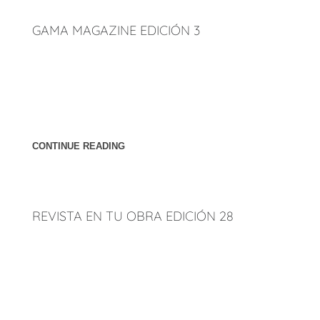
GAMA MAGAZINE EDICIÓN 3
Peñúñuri Arquitectos y sus proyectos Torre Luz y Torre eMe
fueron mencionados en la tercera edición de Gama
Magazine Mosaicos de aerografía, arquitectura, cine,
diseño de interiores, diseño de modas, fotografía, etcétera.
Páginas: 26 y 27.
CONTINUE READING
REVISTA EN TU OBRA EDICIÓN 28
En Tu Obra, revista de arquitectura y construcción
originaria de Sinaloa publicó un artículo sobre el Arq. Jorge
Peñúñuri, Presidente de Peñúñuri Arquitectos y su forma
de ver la arquitectura con el tema de Arquitectura Viva.
Edición número 28, páginas 42 y 43