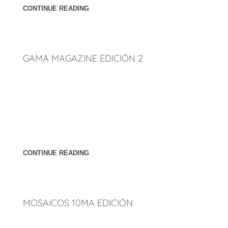
CONTINUE READING
GAMA MAGAZINE EDICIÓN 2
Publicación de un artículo sobre el Arquitecto Jorge David
Vazquez Peñúñuri presidente y fundador de Peñúñuri
Arquitectos en la segunda edición de Gama Magazine
Mosaicos de aerografía, arquitectura, cine, diseño de
interiores, diseño de modas, fotografía, etcétera. Páginas:
Página 34, 35, 36 y 37.
CONTINUE READING
MOSAICOS 10MA EDICIÓN
Publicación de artículo sobre Peñúñuri Arquitectos en 5ta