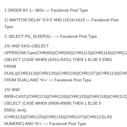
1 ORDER BY 1-- iMSv
on
Facebook Post Type
1) WAITFOR DELAY '0:0:5' AND (1619=1619
on
Facebook Post
Type
1';SELECT PG_SLEEP(5)--
on
Facebook Post Type
1%' AND 5431=(SELECT
UPPER(XMLType(CHR(60)||CHR(58)||CHR(113)||CHR(118)||CHR(120
(SELECT (CASE WHEN (5431=5431) THEN 1 ELSE 0 END)
FROM
DUAL)||CHR(113)||CHR(120)||CHR(118)||CHR(107)||CHR(113)||CHR
FROM DUAL) AND '%'='
on
Facebook Post Type
1%' AND
8908=CAST((CHR(113)||CHR(118)||CHR(120)||CHR(118)||CHR(113)
(SELECT (CASE WHEN (8908=8908) THEN 1 ELSE 0
END))::text||
(CHR(113)||CHR(120)||CHR(118)||CHR(107)||CHR(113)) AS
NUMERIC) AND '%'='
on
Facebook Post Type